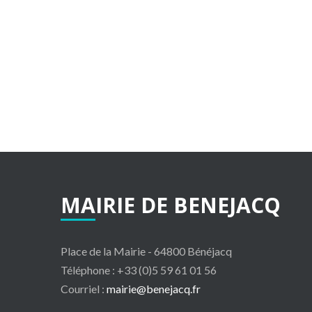
MAIRIE
DE
BENEJACQ
Place de la Mairie - 64800 Bénéjacq
Téléphone : +33 (0)5 59 61 01 56
Courriel :
mairie@benejacq.fr