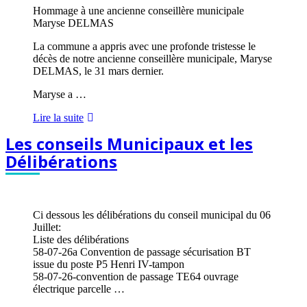
Hommage à une ancienne conseillère municipale
Maryse DELMAS
La commune a appris avec une profonde tristesse le
décès de notre ancienne conseillère municipale, Maryse
DELMAS, le 31 mars dernier.
Maryse a …
Hommage
Lire la suite
à
Les conseils Municipaux et les
une
ancienne
Délibérations
conseillère
municipale
Maryse
DELMAS
Ci dessous les délibérations du conseil municipal du 06
Juillet:
Liste des délibérations
58-07-26a Convention de passage sécurisation BT
issue du poste P5 Henri IV-tampon
58-07-26-convention de passage TE64 ouvrage
électrique parcelle …