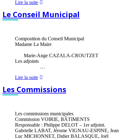
Les
Lire la suite
conseils
Le Conseil Municipal
Municipaux
et
les
Délibérations
Composition du Conseil Municipal
Madame La Maire
Marie-Ange CAZALA-CROUTZET
Les adjoints
…
Le
Lire la suite
Conseil
Les Commissions
Municipal
Les commissions municipales
Commission VOIRIE, BÂTIMENTS
Responsable : Philippe DELOT – 1er adjoint.
Gabrielle LABAT, Jérome VIGNAU-ESPINE, Jean
Luc MICHONNET, Didier BALASQUE, Joël