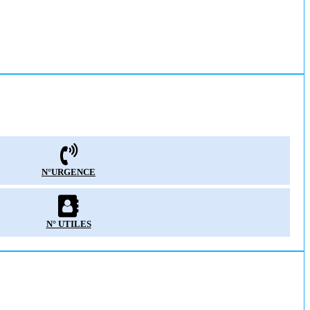
N°URGENCE
N° UTILES