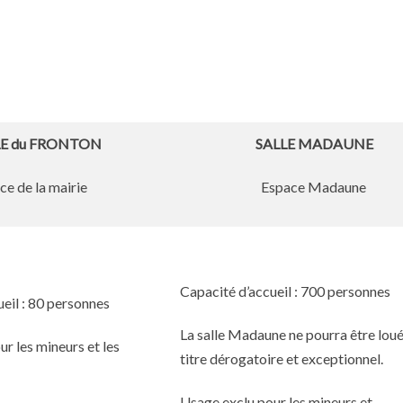
LE du FRONTON
SALLE MADAUNE
ce de la mairie
Espace Madaune
Capacité d’accueil : 700 personnes
ueil : 80 personnes
La salle Madaune ne pourra être loué
r les mineurs et les
titre dérogatoire et exceptionnel.
Usage exclu pour les mineurs et