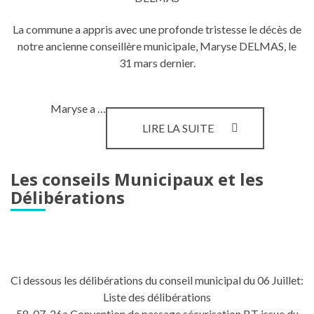
La commune a appris avec une profonde tristesse le décès de
notre ancienne conseillère municipale, Maryse DELMAS, le
31 mars dernier.
Maryse a …
HOMMAGE
LIRE LA SUITE
À
UNE
ANCIENNE
Les conseils Municipaux et les
CONSEILLÈRE
Délibérations
MUNICIPALE
MARYSE
DELMAS
Ci dessous les délibérations du conseil municipal du 06 Juillet:
Liste des délibérations
58-07-26a Convention de passage sécurisation BT issue du