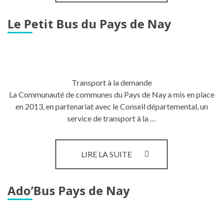
DEMANDES
D’AUTORISATION
Le Petit Bus du Pays de Nay
D’URBANISME
Transport à la demande
La Communauté de communes du Pays de Nay a mis en place
en 2013, en partenariat avec le Conseil départemental, un
service de transport à la …
LE
LIRE LA SUITE
PETIT
BUS
DU
Ado’Bus Pays de Nay
PAYS
DE
NAY